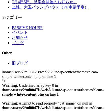
7月4日5日、見学会開催のお知らせ。
上棟。大玉パッシブハウス（PH申請予定）
カテゴリー
PASSIVE HOUSE
イベント
お知らせ
ブログ
Other
旧ブログ
/home/users/2/mi0047is/web/kikuta/wp-content/themes/clean-
simple-white/content.php on line
1
">
Warning
: Undefined array key 0 in
/home/users/2/mi0047is/web/kikuta/wp-content/themes/clean-
simple-white/content.php
on line
1
Warning
: Attempt to read property "cat_name" on null in
/home/users/2/mi0047is/web/kikuta/wp-content/themes/clean-