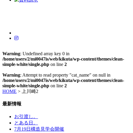
Warning
: Undefined array key 0 in
/home/users/2/mi0047is/web/kikuta/wp-content/themes/clean-
simple-white/single.php
on line
2
Warning
: Attempt to read property "cat_name" on null in
/home/users/2/mi0047is/web/kikuta/wp-content/themes/clean-
simple-white/single.php
on line
2
HOME
>
上川崎2
最新情報
お引渡し。
とある日。
7月19日構造見学会開催