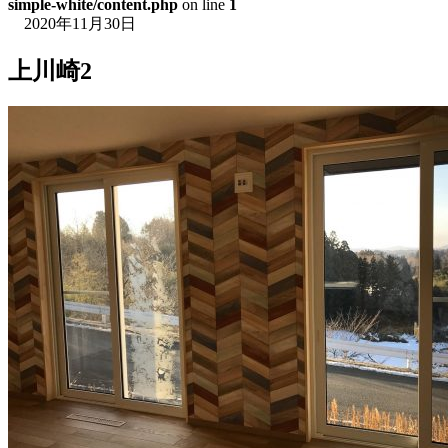
simple-white/content.php
on line
1
2020年11月30日
上川崎2