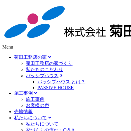
Menu
菊田工務店の家
菊田工務店の家づくり​
私たちのこだわり
パッシブハウス
パッシブハウス とは？
PASSIVE HOUSE
施工事例
施⼯事例
お客様の声
売地情報
私たちについて
私たちについて
家づくりの流れ・Q＆A