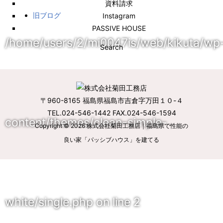
資料請求
旧ブログ
Instagram
PASSIVE HOUSE
/home/users/2/mi0047is/web/kikuta/wp
Search
〒960-8165 福島県福島市吉倉字万田１０-４
TEL.024-546-1442 FAX.024-546-1594
content/themes/clean-simple-
Copyright © 2026
株式会社菊田工務店｜福島県で性能の
良い家「パッシブハウス」を建てる
white/single.php
on line
2