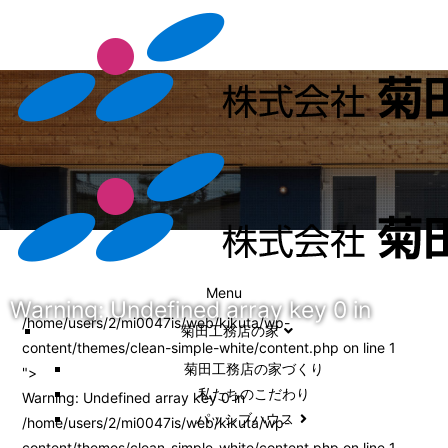
Menu
Warning
: Undefined array key 0 in
/home/users/2/mi0047is/web/kikuta/wp-
菊田工務店の家
content/themes/clean-simple-white/content.php on line
1
菊田工務店の家づくり​
">
私たちのこだわり
Warning
: Undefined array key 0 in
パッシブハウス
/home/users/2/mi0047is/web/kikuta/wp-
content/themes/clean-simple-white/content.php
on line
1