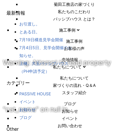
菊田工務店の家づくり​
私たちのこだわり
最新情報
パッシブハウス とは？
お引渡し。
施工事例
とある日。
7月19日構造見学会開催
施⼯事例
7月4日5日、見学会開催のお
お客様の声
知らせ。
売地情報
Warning
: Attempt to read property
上棟。大玉パッシブハウス
私たちについて
（PH申請予定）
私たちについて
カテゴリー
家づくりの流れ・Q＆A
スタッフ紹介
PASSIVE HOUSE
イベント
ブログ
"cat_name" on null in
お知らせ
お知らせ
ブログ
イベント
お問い合わせ
Other