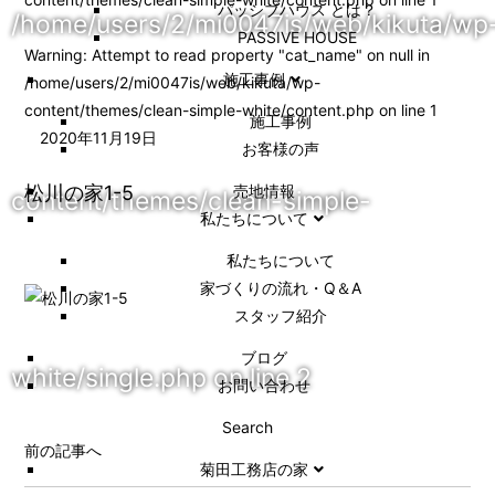
パッシブハウス とは？
/home/users/2/mi0047is/web/kikuta/wp
PASSIVE HOUSE
Warning
: Attempt to read property "cat_name" on null in
施工事例
/home/users/2/mi0047is/web/kikuta/wp-
content/themes/clean-simple-white/content.php
on line
1
施⼯事例
2020年11月19日
お客様の声
松川の家1-5
売地情報
content/themes/clean-simple-
私たちについて
私たちについて
家づくりの流れ・Q＆A
スタッフ紹介
ブログ
white/single.php
on line
2
お問い合わせ
Search
前の記事へ
菊田工務店の家