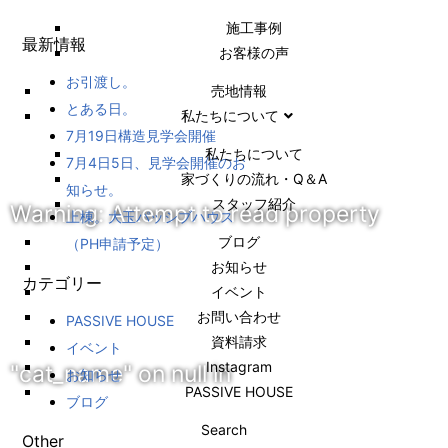
施⼯事例
最新情報
お客様の声
お引渡し。
売地情報
とある日。
私たちについて
7月19日構造見学会開催
私たちについて
7月4日5日、見学会開催のお
家づくりの流れ・Q＆A
知らせ。
スタッフ紹介
Warning
: Attempt to read property
上棟。大玉パッシブハウス
ブログ
（PH申請予定）
お知らせ
カテゴリー
イベント
お問い合わせ
PASSIVE HOUSE
資料請求
イベント
Instagram
"cat_name" on null in
お知らせ
PASSIVE HOUSE
ブログ
Search
Other