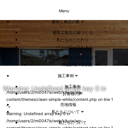
Menu
菊田工務店の家
菊田工務店の家づくり​
私たちのこだわり
パッシブハウス
パッシブハウス とは？
PASSIVE HOUSE
施工事例
施⼯事例
Warning
: Undefined array key 0 in
/home/users/2/mi0047is/web/kikuta/wp-
お客様の声
content/themes/clean-simple-white/content.php on line
1
売地情報
">
私たちについて
Warning
: Undefined array key 0 in
/home/users/2/mi0047is/web/kikuta/wp-
私たちについて
content/themes/clean-simple-white/content.php
on line
1