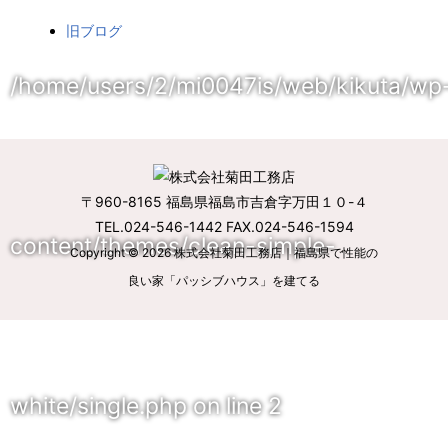
旧ブログ
/home/users/2/mi0047is/web/kikuta/wp
〒960-8165 福島県福島市吉倉字万田１０-４
TEL.024-546-1442 FAX.024-546-1594
content/themes/clean-simple-
Copyright © 2026
株式会社菊田工務店｜福島県で性能の
良い家「パッシブハウス」を建てる
white/single.php
on line
2