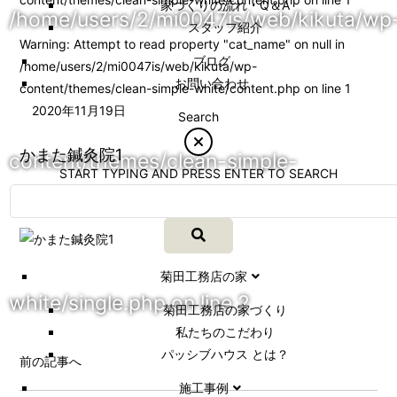
家づくりの流れ・Q＆A
/home/users/2/mi0047is/web/kikuta/wp
スタッフ紹介
Warning
: Attempt to read property "cat_name" on null in
ブログ
/home/users/2/mi0047is/web/kikuta/wp-
お問い合わせ
content/themes/clean-simple-white/content.php
on line
1
2020年11月19日
Search
かまた鍼灸院1
content/themes/clean-simple-
START TYPING AND PRESS ENTER TO SEARCH
菊田工務店の家
white/single.php
on line
2
菊田工務店の家づくり​
私たちのこだわり
パッシブハウス とは？
前の記事へ
施工事例