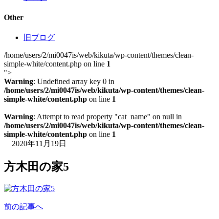
Other
旧ブログ
/home/users/2/mi0047is/web/kikuta/wp-content/themes/clean-
simple-white/content.php on line
1
">
Warning
: Undefined array key 0 in
/home/users/2/mi0047is/web/kikuta/wp-content/themes/clean-
simple-white/content.php
on line
1
Warning
: Attempt to read property "cat_name" on null in
/home/users/2/mi0047is/web/kikuta/wp-content/themes/clean-
simple-white/content.php
on line
1
2020年11月19日
方木田の家5
前の記事へ