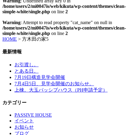
Warning
: Undefined array key 0 in
/home/users/2/mi0047is/web/kikuta/wp-content/themes/clean-
simple-white/single.php
on line
2
Warning
: Attempt to read property "cat_name" on null in
/home/users/2/mi0047is/web/kikuta/wp-content/themes/clean-
simple-white/single.php
on line
2
HOME
>
方木田の家5
最新情報
お引渡し。
とある日。
7月19日構造見学会開催
7月4日5日、見学会開催のお知らせ。
上棟。大玉パッシブハウス（PH申請予定）
カテゴリー
PASSIVE HOUSE
イベント
お知らせ
ブログ