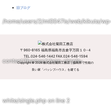
旧ブログ
/home/users/2/mi0047is/web/kikuta/wp
〒960-8165 福島県福島市吉倉字万田１０-４
TEL.024-546-1442 FAX.024-546-1594
content/themes/clean-simple-
Copyright © 2026
株式会社菊田工務店｜福島県で性能の
良い家「パッシブハウス」を建てる
white/single.php
on line
2