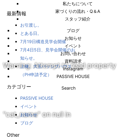
私たちについて
家づくりの流れ・Q＆A
最新情報
スタッフ紹介
お引渡し。
ブログ
とある日。
お知らせ
7月19日構造見学会開催
イベント
7月4日5日、見学会開催のお
お問い合わせ
知らせ。
資料請求
Warning
: Attempt to read property
上棟。大玉パッシブハウス
Instagram
（PH申請予定）
PASSIVE HOUSE
カテゴリー
Search
PASSIVE HOUSE
イベント
"cat_name" on null in
お知らせ
ブログ
Other