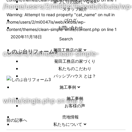
家づくりの流れ・Q＆A
/home/users/2/mi0047is/web/kikuta/wp
スタッフ紹介
Warning
: Attempt to read property "cat_name" on null in
ブログ
/home/users/2/mi0047is/web/kikuta/wp-
お問い合わせ
content/themes/clean-simple-white/content.php
on line
1
2020年11月18日
Search
菊田工務店の家
しのぶ台リフォーム3
content/themes/clean-simple-
菊田工務店の家づくり​
私たちのこだわり
パッシブハウス とは？
施工事例
施⼯事例
white/single.php
on line
2
お客様の声
売地情報
前の記事へ
私たちについて