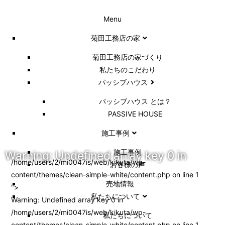
Menu
菊田工務店の家
菊田工務店の家づくり​
私たちのこだわり
パッシブハウス
パッシブハウス とは？
PASSIVE HOUSE
施工事例
施⼯事例
Warning
: Undefined array key 0 in
/home/users/2/mi0047is/web/kikuta/wp-
お客様の声
content/themes/clean-simple-white/content.php on line
1
売地情報
">
私たちについて
Warning
: Undefined array key 0 in
/home/users/2/mi0047is/web/kikuta/wp-
私たちについて
content/themes/clean-simple-white/content.php
on line
1