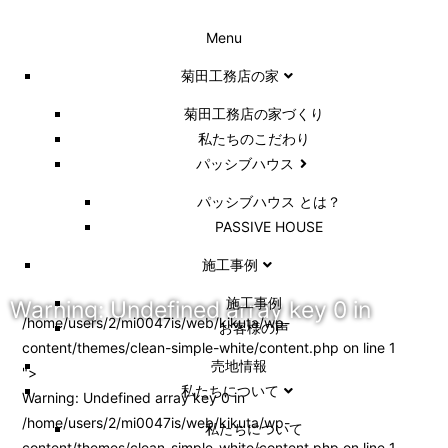
Menu
菊田工務店の家
菊田工務店の家づくり​
私たちのこだわり
パッシブハウス
パッシブハウス とは？
PASSIVE HOUSE
施工事例
施⼯事例
Warning
: Undefined array key 0 in
/home/users/2/mi0047is/web/kikuta/wp-
お客様の声
content/themes/clean-simple-white/content.php on line
1
売地情報
">
私たちについて
Warning
: Undefined array key 0 in
/home/users/2/mi0047is/web/kikuta/wp-
私たちについて
content/themes/clean-simple-white/content.php
on line
1