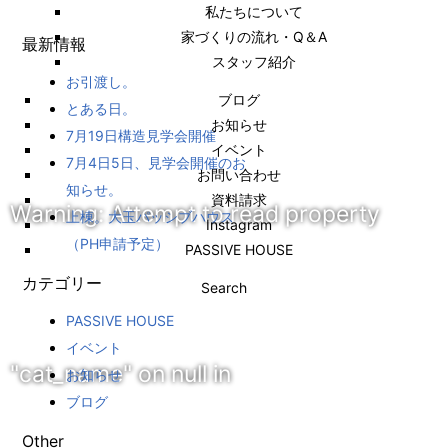
私たちについて
家づくりの流れ・Q＆A
最新情報
スタッフ紹介
お引渡し。
ブログ
とある日。
お知らせ
7月19日構造見学会開催
イベント
7月4日5日、見学会開催のお
お問い合わせ
知らせ。
資料請求
Warning
: Attempt to read property
上棟。大玉パッシブハウス
Instagram
（PH申請予定）
PASSIVE HOUSE
カテゴリー
Search
PASSIVE HOUSE
イベント
"cat_name" on null in
お知らせ
ブログ
Other