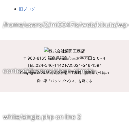
旧ブログ
/home/users/2/mi0047is/web/kikuta/wp
〒960-8165 福島県福島市吉倉字万田１０-４
TEL.024-546-1442 FAX.024-546-1594
content/themes/clean-simple-
Copyright © 2026
株式会社菊田工務店｜福島県で性能の
良い家「パッシブハウス」を建てる
white/single.php
on line
2