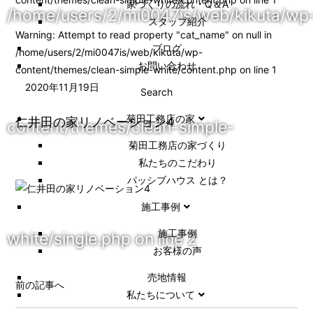
家づくりの流れ・Q＆A
/home/users/2/mi0047is/web/kikuta/wp
スタッフ紹介
Warning
: Attempt to read property "cat_name" on null in
ブログ
/home/users/2/mi0047is/web/kikuta/wp-
お問い合わせ
content/themes/clean-simple-white/content.php
on line
1
2020年11月19日
Search
菊田工務店の家
仁井田の家リノベーション4
content/themes/clean-simple-
菊田工務店の家づくり​
私たちのこだわり
パッシブハウス とは？
施工事例
施⼯事例
white/single.php
on line
2
お客様の声
売地情報
前の記事へ
私たちについて