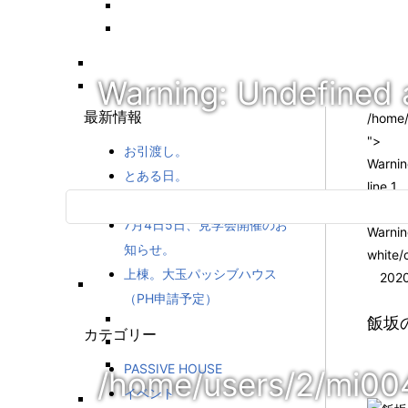
Warning
: Undefined 
最新情報
/home/
">
お引渡し。
Warni
とある日。
line
1
7月19日構造見学会開催
7月4日5日、見学会開催のお
Warni
知らせ。
white/
上棟。大玉パッシブハウス
2020
（PH申請予定）
飯坂
カテゴリー
PASSIVE HOUSE
/home/users/2/mi00
イベント