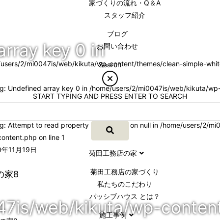
家づくりの流れ・Q＆A
スタッフ紹介
ブログ
array key 0 in
お問い合わせ
users/2/mi0047is/web/kikuta/wp-content/themes/clean-simple-whit
Search
ng
: Undefined array key 0 in
/home/users/2/mi0047is/web/kikuta/wp-
START TYPING AND PRESS ENTER TO SEARCH
ng
: Attempt to read property "cat_name" on null in
/home/users/2/mi0
content.php
on line
1
年11月19日
菊田工務店の家
菊田工務店の家づくり​
の家8
私たちのこだわり
パッシブハウス とは？
47is/web/kikuta/wp-conten
施工事例