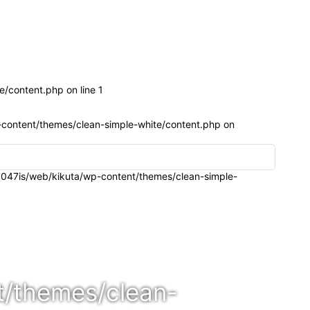
e/content.php on line
1
content/themes/clean-simple-white/content.php
on
047is/web/kikuta/wp-content/themes/clean-simple-
t/themes/clean-