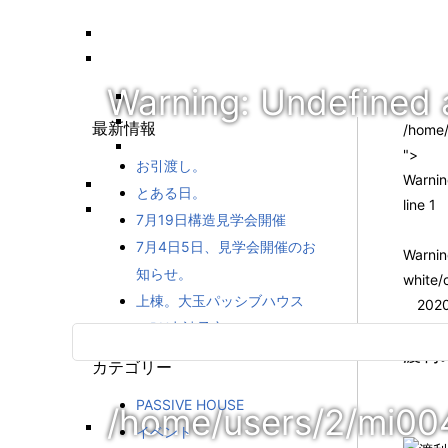
Warning
: Undefined 
最新情報
/home/
">
お引渡し。
Warni
とある日。
line
1
7月19日構造見学会開催
7月4日5日、見学会開催のお
Warni
知らせ。
white/
上棟。大玉パッシブハウス
2020
（PH申請予定）
渡利
カテゴリー
PASSIVE HOUSE
/home/users/2/mi00
イベント