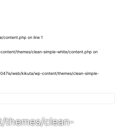
e/content.php on line
1
content/themes/clean-simple-white/content.php
on
047is/web/kikuta/wp-content/themes/clean-simple-
t/themes/clean-