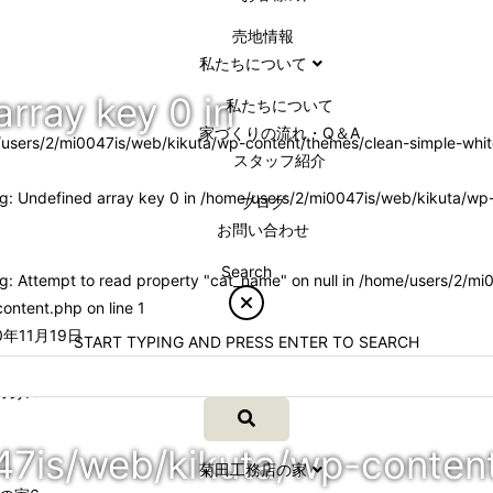
売地情報
私たちについて
array key 0 in
私たちについて
家づくりの流れ・Q＆A
users/2/mi0047is/web/kikuta/wp-content/themes/clean-simple-whit
スタッフ紹介
ng
: Undefined array key 0 in
/home/users/2/mi0047is/web/kikuta/wp-
ブログ
お問い合わせ
Search
ng
: Attempt to read property "cat_name" on null in
/home/users/2/mi0
content.php
on line
1
年11月19日
START TYPING AND PRESS ENTER TO SEARCH
の家6
47is/web/kikuta/wp-conten
菊田工務店の家