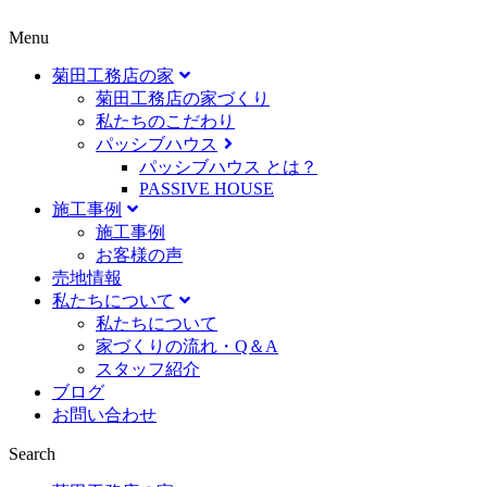
Menu
菊田工務店の家
菊田工務店の家づくり​
私たちのこだわり
パッシブハウス
パッシブハウス とは？
PASSIVE HOUSE
施工事例
施⼯事例
お客様の声
売地情報
私たちについて
私たちについて
家づくりの流れ・Q＆A
スタッフ紹介
ブログ
お問い合わせ
Search