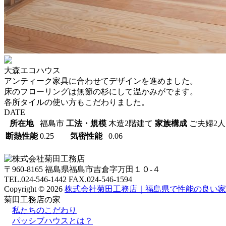
大森エコハウス
アンティーク家具に合わせてデザインを進めました。
床のフローリングは無節の杉にして温かみがでます。
各所タイルの使い方もこだわりました。
DATE
所在地
福島市
⼯法・規模
木造2階建て
家族構成
ご夫婦2人
断熱性能
0.25
気密性能
0.06
〒960-8165 福島県福島市吉倉字万田１０-４
TEL.024-546-1442 FAX.024-546-1594
Copyright © 2026
株式会社菊田工務店｜福島県で性能の良い家
菊田工務店の家
私たちのこだわり
パッシブハウスとは？