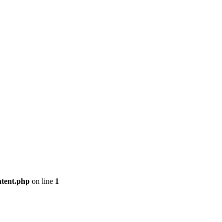
ntent.php
on line
1