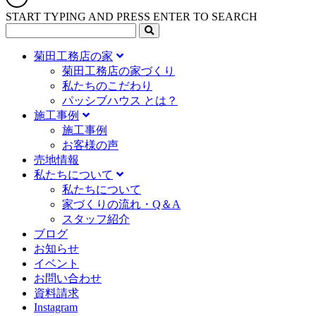
START TYPING AND PRESS ENTER TO SEARCH
菊田工務店の家
菊田工務店の家づくり​
私たちのこだわり
パッシブハウス とは？
施工事例
施⼯事例
お客様の声
売地情報
私たちについて
私たちについて
家づくりの流れ・Q＆A
スタッフ紹介
ブログ
お知らせ
イベント
お問い合わせ
資料請求
Instagram