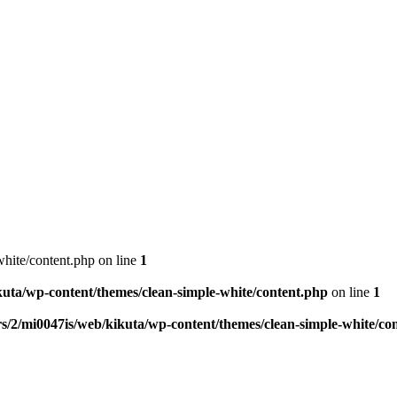
hite/content.php on line
1
kuta/wp-content/themes/clean-simple-white/content.php
on line
1
s/2/mi0047is/web/kikuta/wp-content/themes/clean-simple-white/co