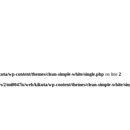
kuta/wp-content/themes/clean-simple-white/single.php
on line
2
s/2/mi0047is/web/kikuta/wp-content/themes/clean-simple-white/sin