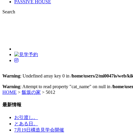
PASSIVE HOUSE
Search
Warning
: Undefined array key 0 in
/home/users/2/mi0047is/web/ki
Warning
: Attempt to read property "cat_name" on null in
/home/user
HOME
>
飯坂の家
>
5012
最新情報
お引渡し。
とある日。
7月19日構造見学会開催