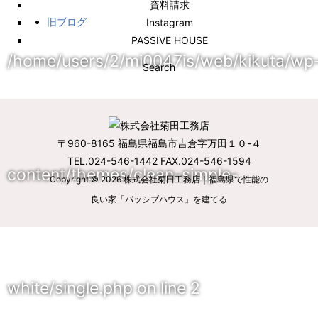
資料請求
旧ブログ
Instagram
PASSIVE HOUSE
/home/users/2/mi0047is/web/kikuta/wp
Search
〒960-8165 福島県福島市吉倉字万田１０-４
TEL.024-546-1442 FAX.024-546-1594
content/themes/clean-simple-
Copyright © 2026
株式会社菊田工務店｜福島県で性能の
良い家「パッシブハウス」を建てる
white/single.php
on line
2