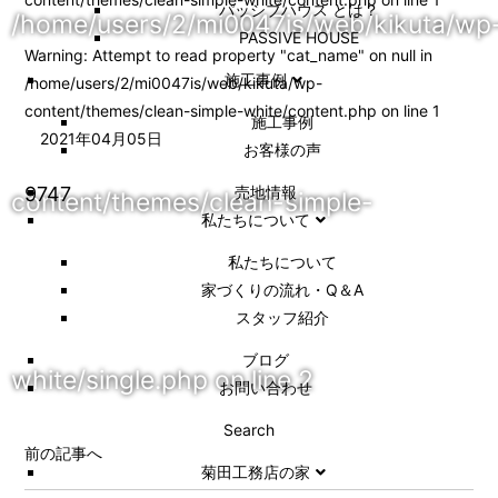
パッシブハウス とは？
/home/users/2/mi0047is/web/kikuta/wp
PASSIVE HOUSE
Warning
: Attempt to read property "cat_name" on null in
施工事例
/home/users/2/mi0047is/web/kikuta/wp-
content/themes/clean-simple-white/content.php
on line
1
施⼯事例
2021年04月05日
お客様の声
9747
売地情報
content/themes/clean-simple-
私たちについて
私たちについて
家づくりの流れ・Q＆A
スタッフ紹介
ブログ
white/single.php
on line
2
お問い合わせ
Search
前の記事へ
菊田工務店の家