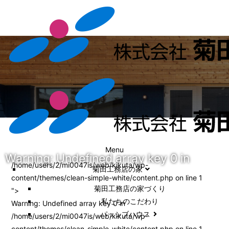
Menu
Warning
: Undefined array key 0 in
/home/users/2/mi0047is/web/kikuta/wp-
菊田工務店の家
content/themes/clean-simple-white/content.php on line
1
菊田工務店の家づくり​
">
私たちのこだわり
Warning
: Undefined array key 0 in
パッシブハウス
/home/users/2/mi0047is/web/kikuta/wp-
content/themes/clean-simple-white/content.php
on line
1