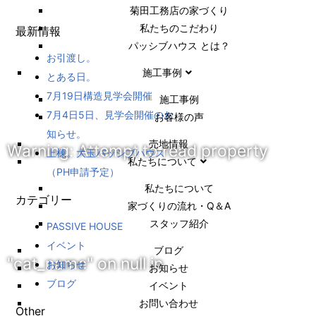
菊田工務店の家づくり​
私たちのこだわり
最新情報
パッシブハウス とは？
お引渡し。
施工事例
とある日。
7月19日構造見学会開催
施⼯事例
7月4日5日、見学会開催のお
お客様の声
知らせ。
売地情報
Warning
: Attempt to read property
上棟。大玉パッシブハウス
私たちについて
（PH申請予定）
私たちについて
カテゴリー
家づくりの流れ・Q＆A
スタッフ紹介
PASSIVE HOUSE
イベント
ブログ
"cat_name" on null in
お知らせ
お知らせ
ブログ
イベント
お問い合わせ
Other