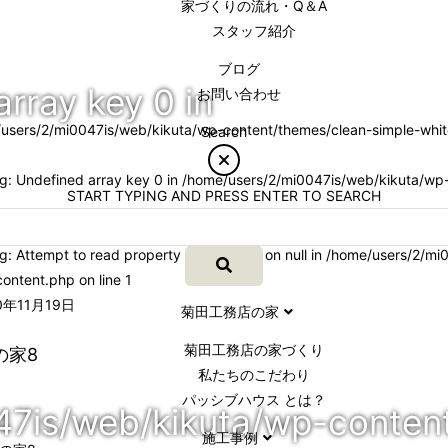
家づくりの流れ・Q＆A
スタッフ紹介
ブログ
array key 0 in
お問い合わせ
users/2/mi0047is/web/kikuta/wp-content/themes/clean-simple-whit
Search
ng
: Undefined array key 0 in
/home/users/2/mi0047is/web/kikuta/wp-
START TYPING AND PRESS ENTER TO SEARCH
ng
: Attempt to read property "cat_name" on null in
/home/users/2/mi0
content.php
on line
1
年11月19日
菊田工務店の家
菊田工務店の家づくり​
の家8
私たちのこだわり
パッシブハウス とは？
47is/web/kikuta/wp-conten
施工事例