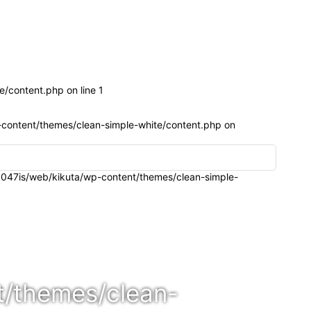
e/content.php on line
1
content/themes/clean-simple-white/content.php
on
047is/web/kikuta/wp-content/themes/clean-simple-
t/themes/clean-