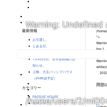
Warning
: Undefined 
最新情報
/home/
">
お引渡し。
Warni
とある日。
line
1
7月19日構造見学会開催
7月4日5日、見学会開催のお
Warni
知らせ。
white/
上棟。大玉パッシブハウス
2020
（PH申請予定）
岡部
カテゴリー
PASSIVE HOUSE
/home/users/2/mi00
イベント