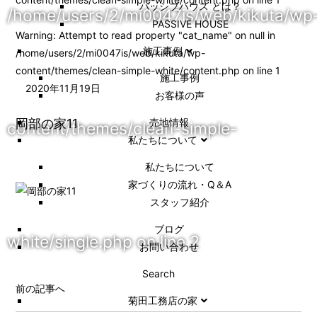
パッシブハウス とは？
/home/users/2/mi0047is/web/kikuta/wp
PASSIVE HOUSE
Warning
: Attempt to read property "cat_name" on null in
施工事例
/home/users/2/mi0047is/web/kikuta/wp-
content/themes/clean-simple-white/content.php
on line
1
施⼯事例
2020年11月19日
お客様の声
岡部の家11
売地情報
content/themes/clean-simple-
私たちについて
私たちについて
家づくりの流れ・Q＆A
スタッフ紹介
ブログ
white/single.php
on line
2
お問い合わせ
Search
前の記事へ
菊田工務店の家