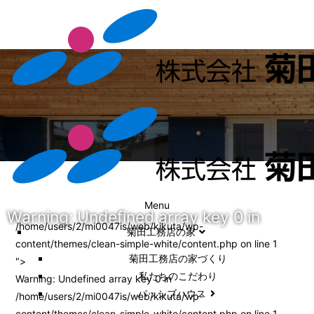
Menu
Warning
: Undefined array key 0 in
/home/users/2/mi0047is/web/kikuta/wp-
菊田工務店の家
content/themes/clean-simple-white/content.php on line
1
菊田工務店の家づくり​
">
私たちのこだわり
Warning
: Undefined array key 0 in
パッシブハウス
/home/users/2/mi0047is/web/kikuta/wp-
content/themes/clean-simple-white/content.php
on line
1