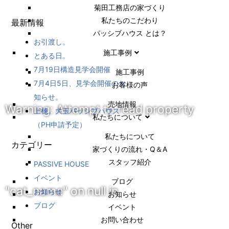
菊田工務店の家づくり​
私たちのこだわり
最新情報
パッシブハウス とは？
お引渡し。
施工事例
とある日。
7月19日構造見学会開催
施⼯事例
7月4日5日、見学会開催のお
お客様の声
知らせ。
売地情報
Warning
: Attempt to read property
上棟。大玉パッシブハウス
私たちについて
（PH申請予定）
私たちについて
カテゴリー
家づくりの流れ・Q＆A
スタッフ紹介
PASSIVE HOUSE
イベント
ブログ
"cat_name" on null in
お知らせ
お知らせ
ブログ
イベント
お問い合わせ
Other