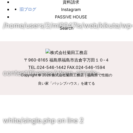
資料請求
旧ブログ
Instagram
PASSIVE HOUSE
/home/users/2/mi0047is/web/kikuta/wp
Search
〒960-8165 福島県福島市吉倉字万田１０-４
TEL.024-546-1442 FAX.024-546-1594
content/themes/clean-simple-
Copyright © 2026
株式会社菊田工務店｜福島県で性能の
良い家「パッシブハウス」を建てる
white/single.php
on line
2