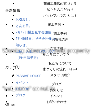
菊田工務店の家づくり​
私たちのこだわり
最新情報
パッシブハウス とは？
お引渡し。
施工事例
とある日。
7月19日構造見学会開催
施⼯事例
7月4日5日、見学会開催のお
お客様の声
知らせ。
売地情報
Warning
: Attempt to read property
上棟。大玉パッシブハウス
私たちについて
（PH申請予定）
私たちについて
カテゴリー
家づくりの流れ・Q＆A
スタッフ紹介
PASSIVE HOUSE
イベント
ブログ
"cat_name" on null in
お知らせ
お知らせ
ブログ
イベント
お問い合わせ
Other