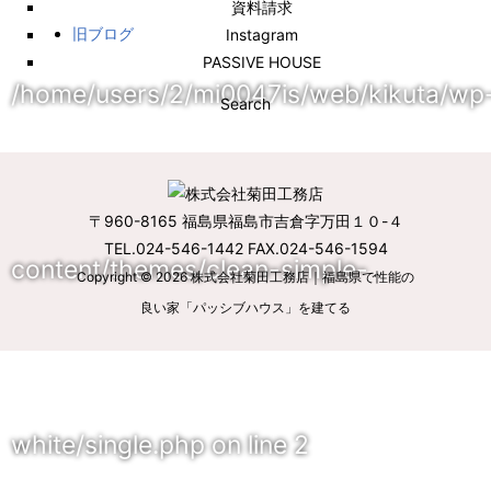
資料請求
旧ブログ
Instagram
PASSIVE HOUSE
/home/users/2/mi0047is/web/kikuta/wp
Search
〒960-8165 福島県福島市吉倉字万田１０-４
TEL.024-546-1442 FAX.024-546-1594
content/themes/clean-simple-
Copyright © 2026
株式会社菊田工務店｜福島県で性能の
良い家「パッシブハウス」を建てる
white/single.php
on line
2