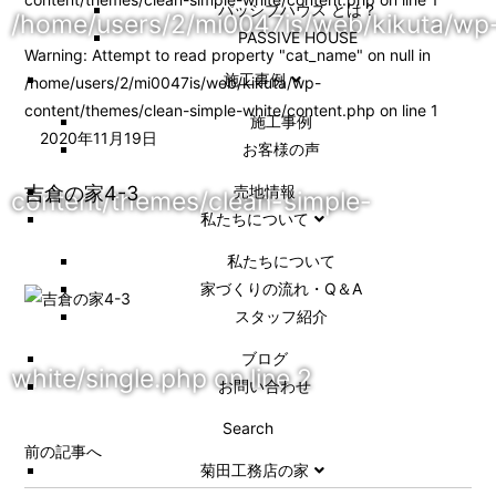
パッシブハウス とは？
/home/users/2/mi0047is/web/kikuta/wp
PASSIVE HOUSE
Warning
: Attempt to read property "cat_name" on null in
施工事例
/home/users/2/mi0047is/web/kikuta/wp-
content/themes/clean-simple-white/content.php
on line
1
施⼯事例
2020年11月19日
お客様の声
吉倉の家4-3
売地情報
content/themes/clean-simple-
私たちについて
私たちについて
家づくりの流れ・Q＆A
スタッフ紹介
ブログ
white/single.php
on line
2
お問い合わせ
Search
前の記事へ
菊田工務店の家