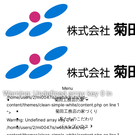
Menu
Warning
: Undefined array key 0 in
/home/users/2/mi0047is/web/kikuta/wp-
菊田工務店の家
content/themes/clean-simple-white/content.php on line
1
菊田工務店の家づくり​
">
私たちのこだわり
Warning
: Undefined array key 0 in
パッシブハウス
/home/users/2/mi0047is/web/kikuta/wp-
content/themes/clean-simple-white/content.php
on line
1