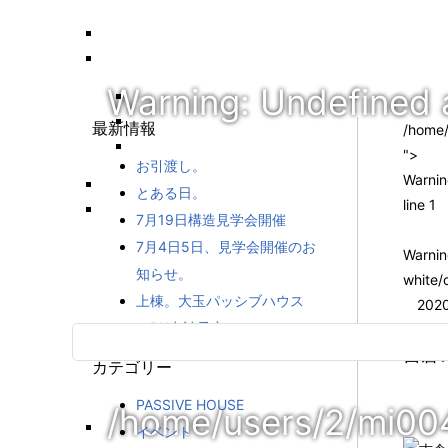
Warning
: Undefined 
最新情報
/home/
">
お引渡し。
Warni
とある日。
line
1
7月19日構造見学会開催
7月4日5日、見学会開催のお
Warni
知らせ。
white/
上棟。大玉パッシブハウス
2020
（PH申請予定）
吉倉の
カテゴリー
PASSIVE HOUSE
/home/users/2/mi00
イベント