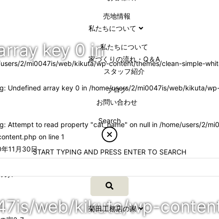
売地情報
私たちについて
array key 0 in
私たちについて
家づくりの流れ・Q＆A
users/2/mi0047is/web/kikuta/wp-content/themes/clean-simple-whit
スタッフ紹介
ng
: Undefined array key 0 in
/home/users/2/mi0047is/web/kikuta/wp-
ブログ
お問い合わせ
Search
ng
: Attempt to read property "cat_name" on null in
/home/users/2/mi0
content.php
on line
1
年11月30日
START TYPING AND PRESS ENTER TO SEARCH
家2-7
47is/web/kikuta/wp-conten
菊田工務店の家