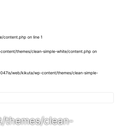
e/content.php on line
1
content/themes/clean-simple-white/content.php
on
047is/web/kikuta/wp-content/themes/clean-simple-
t/themes/clean-