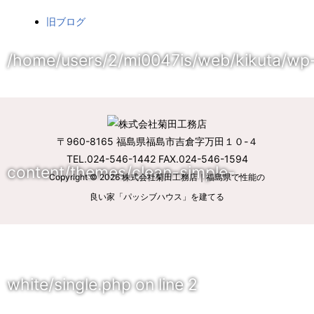
旧ブログ
/home/users/2/mi0047is/web/kikuta/wp
〒960-8165 福島県福島市吉倉字万田１０-４
TEL.024-546-1442 FAX.024-546-1594
content/themes/clean-simple-
Copyright © 2026
株式会社菊田工務店｜福島県で性能の
良い家「パッシブハウス」を建てる
white/single.php
on line
2