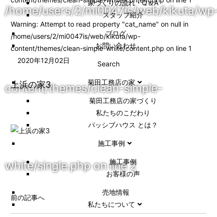
家づくりの流れ・Q＆A
/home/users/2/mi0047is/web/kikuta/wp
スタッフ紹介
Warning
: Attempt to read property "cat_name" on null in
ブログ
/home/users/2/mi0047is/web/kikuta/wp-
お問い合わせ
content/themes/clean-simple-white/content.php
on line
1
2020年12月02日
Search
菊田工務店の家
上浜の家3
content/themes/clean-simple-
菊田工務店の家づくり​
私たちのこだわり
パッシブハウス とは？
施工事例
施⼯事例
white/single.php
on line
2
お客様の声
売地情報
前の記事へ
私たちについて