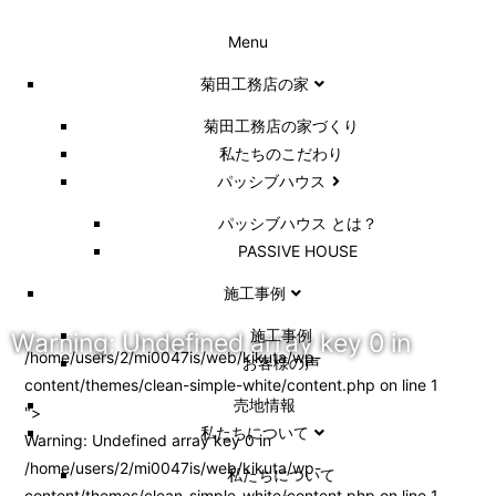
Menu
菊田工務店の家
菊田工務店の家づくり​
私たちのこだわり
パッシブハウス
パッシブハウス とは？
PASSIVE HOUSE
施工事例
施⼯事例
Warning
: Undefined array key 0 in
/home/users/2/mi0047is/web/kikuta/wp-
お客様の声
content/themes/clean-simple-white/content.php on line
1
売地情報
">
私たちについて
Warning
: Undefined array key 0 in
/home/users/2/mi0047is/web/kikuta/wp-
私たちについて
content/themes/clean-simple-white/content.php
on line
1