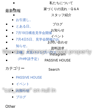
私たちについて
家づくりの流れ・Q＆A
最新情報
スタッフ紹介
お引渡し。
ブログ
とある日。
お知らせ
7月19日構造見学会開催
イベント
7月4日5日、見学会開催のお
お問い合わせ
知らせ。
資料請求
Warning
: Attempt to read property
上棟。大玉パッシブハウス
Instagram
（PH申請予定）
PASSIVE HOUSE
カテゴリー
Search
PASSIVE HOUSE
イベント
"cat_name" on null in
お知らせ
ブログ
Other