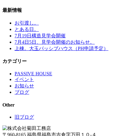
最新情報
お引渡し。
とある日。
7月19日構造見学会開催
7月4日5日、見学会開催のお知らせ。
上棟。大玉パッシブハウス（PH申請予定）
カテゴリー
PASSIVE HOUSE
イベント
お知らせ
ブログ
Other
旧ブログ
〒960-8165 福島県福島市吉倉字万田１０-４