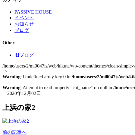
PASSIVE HOUSE
イベント
お知らせ
ブログ
Other
旧ブログ
/home/users/2/mi0047is/web/kikuta/wp-content/themes/clean-simple-w
">
Warning
: Undefined array key 0 in
/home/users/2/mi0047is/web/ki
Warning
: Attempt to read property "cat_name" on null in
/home/user
2020年12月02日
上浜の家2
前の記事へ