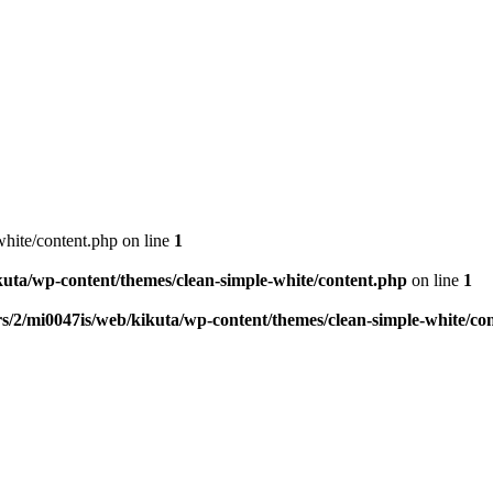
hite/content.php on line
1
kuta/wp-content/themes/clean-simple-white/content.php
on line
1
s/2/mi0047is/web/kikuta/wp-content/themes/clean-simple-white/co