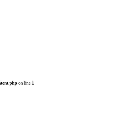
ntent.php
on line
1