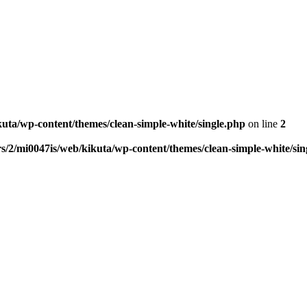
kuta/wp-content/themes/clean-simple-white/single.php
on line
2
s/2/mi0047is/web/kikuta/wp-content/themes/clean-simple-white/sin