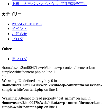
上棟。大玉パッシブハウス（PH申請予定）
カテゴリー
PASSIVE HOUSE
イベント
お知らせ
ブログ
Other
旧ブログ
/home/users/2/mi0047is/web/kikuta/wp-content/themes/clean-
simple-white/content.php on line
1
">
Warning
: Undefined array key 0 in
/home/users/2/mi0047is/web/kikuta/wp-content/themes/clean-
simple-white/content.php
on line
1
Warning
: Attempt to read property "cat_name" on null in
/home/users/2/mi0047is/web/kikuta/wp-content/themes/clean-
simple-white/content.php
on line
1