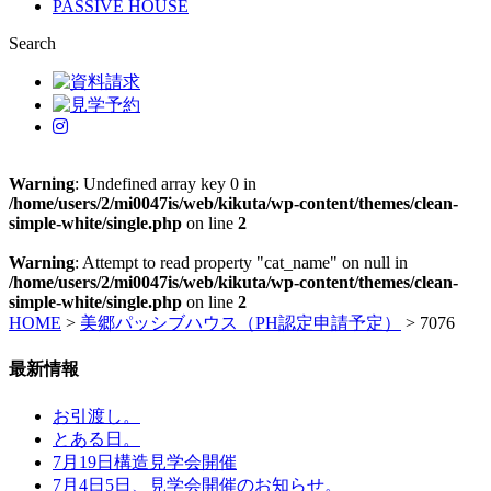
PASSIVE HOUSE
Search
Warning
: Undefined array key 0 in
/home/users/2/mi0047is/web/kikuta/wp-content/themes/clean-
simple-white/single.php
on line
2
Warning
: Attempt to read property "cat_name" on null in
/home/users/2/mi0047is/web/kikuta/wp-content/themes/clean-
simple-white/single.php
on line
2
HOME
>
美郷パッシブハウス（PH認定申請予定）
>
7076
最新情報
お引渡し。
とある日。
7月19日構造見学会開催
7月4日5日、見学会開催のお知らせ。