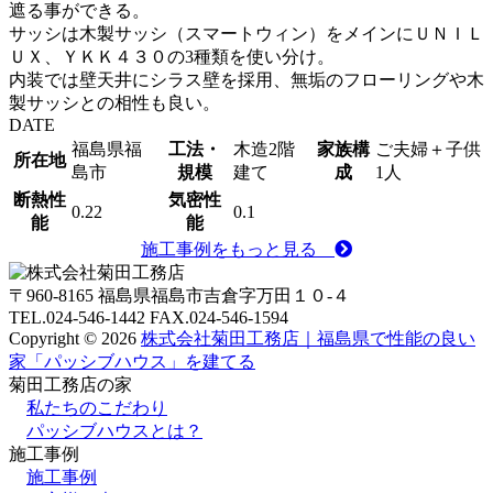
遮る事ができる。
サッシは木製サッシ（スマートウィン）をメインにＵＮＩＬ
ＵＸ、ＹＫＫ４３０の3種類を使い分け。
内装では壁天井にシラス壁を採用、無垢のフローリングや木
製サッシとの相性も良い。
DATE
福島県福
⼯法・
木造2階
家族構
ご夫婦＋子供
所在地
島市
規模
建て
成
1人
断熱性
気密性
0.22
0.1
能
能
施工事例をもっと見る
〒960-8165 福島県福島市吉倉字万田１０-４
TEL.024-546-1442 FAX.024-546-1594
Copyright © 2026
株式会社菊田工務店｜福島県で性能の良い
家「パッシブハウス」を建てる
菊田工務店の家
私たちのこだわり
パッシブハウスとは？
施⼯事例
施⼯事例