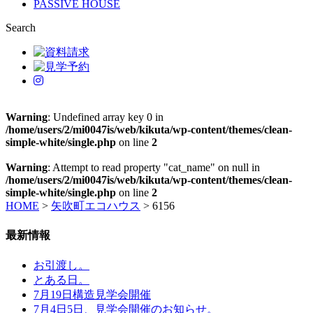
PASSIVE HOUSE
Search
Warning
: Undefined array key 0 in
/home/users/2/mi0047is/web/kikuta/wp-content/themes/clean-
simple-white/single.php
on line
2
Warning
: Attempt to read property "cat_name" on null in
/home/users/2/mi0047is/web/kikuta/wp-content/themes/clean-
simple-white/single.php
on line
2
HOME
>
矢吹町エコハウス
>
6156
最新情報
お引渡し。
とある日。
7月19日構造見学会開催
7月4日5日、見学会開催のお知らせ。