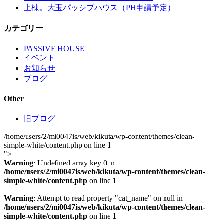
上棟。大玉パッシブハウス（PH申請予定）
カテゴリー
PASSIVE HOUSE
イベント
お知らせ
ブログ
Other
旧ブログ
/home/users/2/mi0047is/web/kikuta/wp-content/themes/clean-
simple-white/content.php on line
1
">
Warning
: Undefined array key 0 in
/home/users/2/mi0047is/web/kikuta/wp-content/themes/clean-
simple-white/content.php
on line
1
Warning
: Attempt to read property "cat_name" on null in
/home/users/2/mi0047is/web/kikuta/wp-content/themes/clean-
simple-white/content.php
on line
1