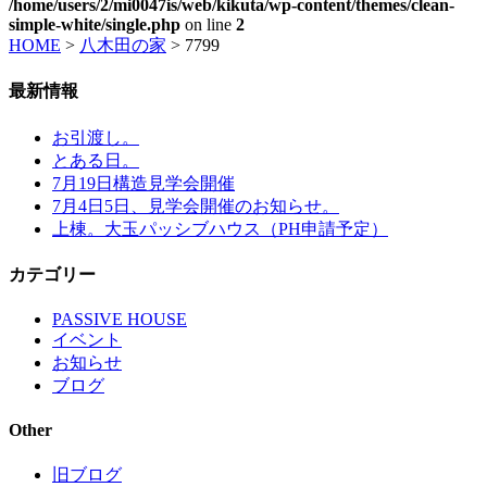
/home/users/2/mi0047is/web/kikuta/wp-content/themes/clean-
simple-white/single.php
on line
2
HOME
>
八木田の家
>
7799
最新情報
お引渡し。
とある日。
7月19日構造見学会開催
7月4日5日、見学会開催のお知らせ。
上棟。大玉パッシブハウス（PH申請予定）
カテゴリー
PASSIVE HOUSE
イベント
お知らせ
ブログ
Other
旧ブログ