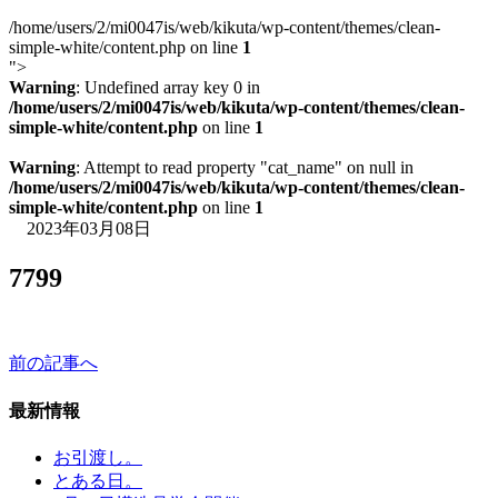
/home/users/2/mi0047is/web/kikuta/wp-content/themes/clean-
simple-white/content.php on line
1
">
Warning
: Undefined array key 0 in
/home/users/2/mi0047is/web/kikuta/wp-content/themes/clean-
simple-white/content.php
on line
1
Warning
: Attempt to read property "cat_name" on null in
/home/users/2/mi0047is/web/kikuta/wp-content/themes/clean-
simple-white/content.php
on line
1
2023年03月08日
7799
前の記事へ
最新情報
お引渡し。
とある日。