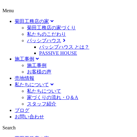
Menu
菊田工務店の家
菊田工務店の家づくり​
私たちのこだわり
パッシブハウス
パッシブハウス とは？
PASSIVE HOUSE
施工事例
施⼯事例
お客様の声
売地情報
私たちについて
私たちについて
家づくりの流れ・Q＆A
スタッフ紹介
ブログ
お問い合わせ
Search