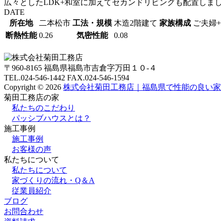
広々としたLDK+和室に加えてセカンドリビングも配置しま
DATE
所在地
二本松市
⼯法・規模
木造2階建て
家族構成
ご夫婦
断熱性能
0.26
気密性能
0.08
〒960-8165 福島県福島市吉倉字万田１０-４
TEL.024-546-1442 FAX.024-546-1594
Copyright © 2026
株式会社菊田工務店｜福島県で性能の良い家
菊田工務店の家
私たちのこだわり
パッシブハウスとは？
施⼯事例
施⼯事例
お客様の声
私たちについて
私たちについて
家づくりの流れ・Q＆A
従業員紹介
ブログ
お問合わせ