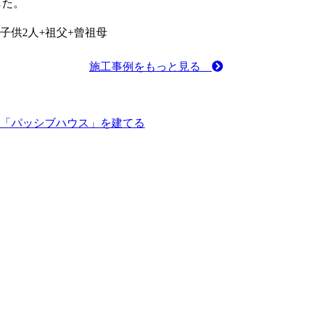
した。
+子供2人+祖父+曾祖母
施工事例をもっと見る
「パッシブハウス」を建てる