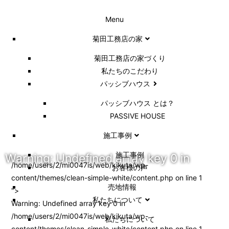
Menu
菊田工務店の家
菊田工務店の家づくり​
私たちのこだわり
パッシブハウス
パッシブハウス とは？
PASSIVE HOUSE
施工事例
施⼯事例
Warning
: Undefined array key 0 in
/home/users/2/mi0047is/web/kikuta/wp-
お客様の声
content/themes/clean-simple-white/content.php on line
1
売地情報
">
私たちについて
Warning
: Undefined array key 0 in
/home/users/2/mi0047is/web/kikuta/wp-
私たちについて
content/themes/clean-simple-white/content.php
on line
1