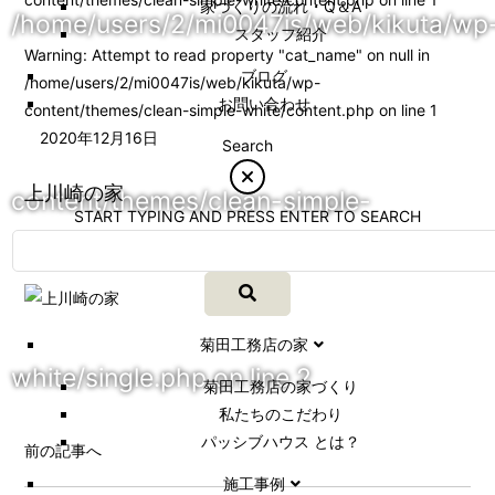
家づくりの流れ・Q＆A
/home/users/2/mi0047is/web/kikuta/wp
スタッフ紹介
Warning
: Attempt to read property "cat_name" on null in
ブログ
/home/users/2/mi0047is/web/kikuta/wp-
お問い合わせ
content/themes/clean-simple-white/content.php
on line
1
2020年12月16日
Search
上川崎の家
content/themes/clean-simple-
START TYPING AND PRESS ENTER TO SEARCH
菊田工務店の家
white/single.php
on line
2
菊田工務店の家づくり​
私たちのこだわり
パッシブハウス とは？
前の記事へ
施工事例