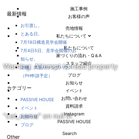
施⼯事例
最新情報
お客様の声
お引渡し。
売地情報
とある日。
私たちについて
7月19日構造見学会開催
私たちについて
7月4日5日、見学会開催のお
家づくりの流れ・Q＆A
知らせ。
スタッフ紹介
Warning
: Attempt to read property
上棟。大玉パッシブハウス
ブログ
（PH申請予定）
お知らせ
カテゴリー
イベント
お問い合わせ
PASSIVE HOUSE
資料請求
イベント
Instagram
"cat_name" on null in
お知らせ
PASSIVE HOUSE
ブログ
Search
Other