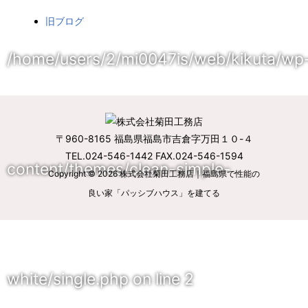
旧ブログ
/home/users/2/mi0047is/web/kikuta/wp
〒960-8165 福島県福島市吉倉字万田１０-４
TEL.024-546-1442 FAX.024-546-1594
content/themes/clean-simple-
Copyright © 2026
株式会社菊田工務店｜福島県で性能の
良い家「パッシブハウス」を建てる
white/single.php
on line
2