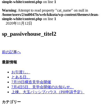
simple-white/content.php
on line
1
Warning
: Attempt to read property "cat_name" on null in
/home/users/2/mi0047is/web/kikuta/wp-content/themes/clean-
simple-white/content.php
on line
1
2020年11月12日
sp_passivehouse_titel2
前の記事へ
最新情報
お引渡し。
とある日。
7月19日構造見学会開催
7月4日5日、見学会開催のお知らせ。
上棟。大玉パッシブハウス（PH申請予定）
カテゴリー