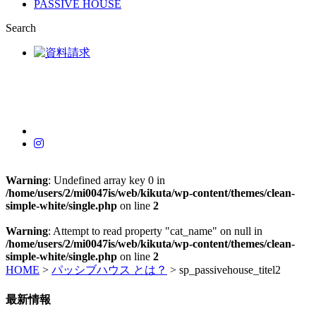
PASSIVE HOUSE
Search
Warning
: Undefined array key 0 in
/home/users/2/mi0047is/web/kikuta/wp-content/themes/clean-
simple-white/single.php
on line
2
Warning
: Attempt to read property "cat_name" on null in
/home/users/2/mi0047is/web/kikuta/wp-content/themes/clean-
simple-white/single.php
on line
2
HOME
>
パッシブハウス とは？
>
sp_passivehouse_titel2
最新情報