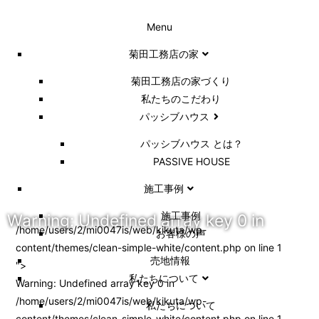
Menu
菊田工務店の家
菊田工務店の家づくり​
私たちのこだわり
パッシブハウス
パッシブハウス とは？
PASSIVE HOUSE
施工事例
施⼯事例
Warning
: Undefined array key 0 in
/home/users/2/mi0047is/web/kikuta/wp-
お客様の声
content/themes/clean-simple-white/content.php on line
1
売地情報
">
私たちについて
Warning
: Undefined array key 0 in
/home/users/2/mi0047is/web/kikuta/wp-
私たちについて
content/themes/clean-simple-white/content.php
on line
1