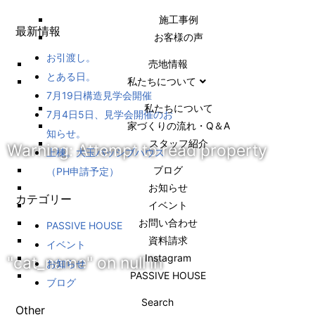
施⼯事例
最新情報
お客様の声
お引渡し。
売地情報
とある日。
私たちについて
7月19日構造見学会開催
私たちについて
7月4日5日、見学会開催のお
家づくりの流れ・Q＆A
知らせ。
スタッフ紹介
Warning
: Attempt to read property
上棟。大玉パッシブハウス
ブログ
（PH申請予定）
お知らせ
カテゴリー
イベント
お問い合わせ
PASSIVE HOUSE
資料請求
イベント
Instagram
"cat_name" on null in
お知らせ
PASSIVE HOUSE
ブログ
Search
Other