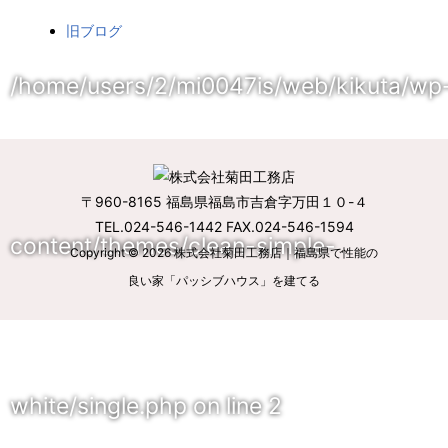
旧ブログ
/home/users/2/mi0047is/web/kikuta/wp
〒960-8165 福島県福島市吉倉字万田１０-４
TEL.024-546-1442 FAX.024-546-1594
content/themes/clean-simple-
Copyright © 2026
株式会社菊田工務店｜福島県で性能の
良い家「パッシブハウス」を建てる
white/single.php
on line
2