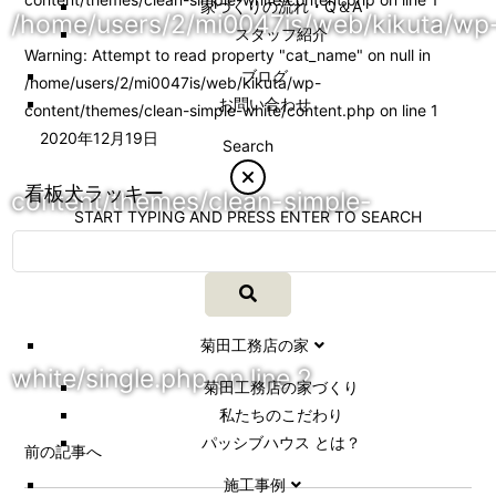
家づくりの流れ・Q＆A
/home/users/2/mi0047is/web/kikuta/wp
スタッフ紹介
Warning
: Attempt to read property "cat_name" on null in
ブログ
/home/users/2/mi0047is/web/kikuta/wp-
お問い合わせ
content/themes/clean-simple-white/content.php
on line
1
2020年12月19日
Search
看板犬ラッキー
content/themes/clean-simple-
START TYPING AND PRESS ENTER TO SEARCH
菊田工務店の家
white/single.php
on line
2
菊田工務店の家づくり​
私たちのこだわり
パッシブハウス とは？
前の記事へ
施工事例