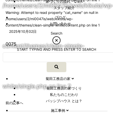
家づくりの流れ・Q＆A
/home/users/2/mi0047is/web/kikuta/wp
スタッフ紹介
Warning
: Attempt to read property "cat_name" on null in
ブログ
/home/users/2/mi0047is/web/kikuta/wp-
お問い合わせ
content/themes/clean-simple-white/content.php
on line
1
2025年10月02日
Search
0075
content/themes/clean-simple-
START TYPING AND PRESS ENTER TO SEARCH
菊田工務店の家
white/single.php
on line
2
菊田工務店の家づくり​
私たちのこだわり
パッシブハウス とは？
前の記事へ
施工事例