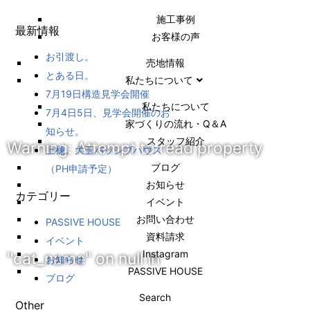
施⼯事例
最新情報
お客様の声
お引渡し。
売地情報
とある日。
私たちについて
7月19日構造見学会開催
私たちについて
7月4日5日、見学会開催のお
家づくりの流れ・Q＆A
知らせ。
スタッフ紹介
Warning
: Attempt to read property
上棟。大玉パッシブハウス
ブログ
（PH申請予定）
お知らせ
カテゴリー
イベント
お問い合わせ
PASSIVE HOUSE
資料請求
イベント
Instagram
"cat_name" on null in
お知らせ
PASSIVE HOUSE
ブログ
Search
Other