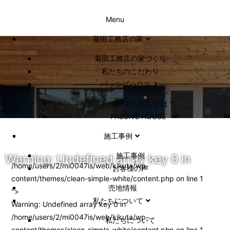
Menu
菊田工務店の家
菊田工務店の家づくり​
私たちのこだわり
パッシブハウス
パッシブハウス とは？
PASSIVE HOUSE
施工事例
施⼯事例
Warning
: Undefined array key 0 in
/home/users/2/mi0047is/web/kikuta/wp-
お客様の声
content/themes/clean-simple-white/content.php on line
1
売地情報
">
私たちについて
Warning
: Undefined array key 0 in
/home/users/2/mi0047is/web/kikuta/wp-
私たちについて
content/themes/clean-simple-white/content.php
on line
1