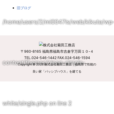
旧ブログ
/home/users/2/mi0047is/web/kikuta/wp
〒960-8165 福島県福島市吉倉字万田１０-４
TEL.024-546-1442 FAX.024-546-1594
content/themes/clean-simple-
Copyright © 2026
株式会社菊田工務店｜福島県で性能の
良い家「パッシブハウス」を建てる
white/single.php
on line
2