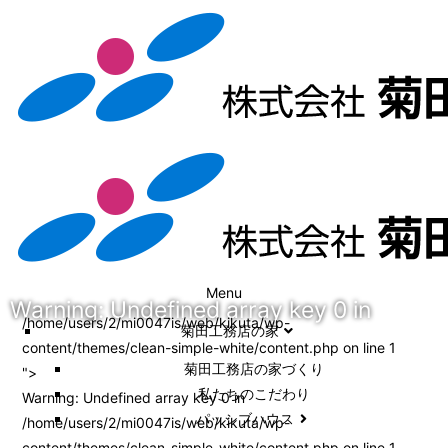
Menu
Warning
: Undefined array key 0 in
/home/users/2/mi0047is/web/kikuta/wp-
菊田工務店の家
content/themes/clean-simple-white/content.php on line
1
菊田工務店の家づくり​
">
私たちのこだわり
Warning
: Undefined array key 0 in
パッシブハウス
/home/users/2/mi0047is/web/kikuta/wp-
content/themes/clean-simple-white/content.php
on line
1