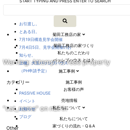
START TYPING AND PRESS ENTER TO SEARCH
最新情報
お引渡し。
とある日。
菊田工務店の家
7月19日構造見学会開催
菊田工務店の家づくり​
7月4日5日、見学会開催のお
私たちのこだわり
知らせ。
パッシブハウス とは？
Warning
: Attempt to read property
上棟。大玉パッシブハウス
（PH申請予定）
施工事例
カテゴリー
施⼯事例
お客様の声
PASSIVE HOUSE
売地情報
イベント
"cat_name" on null in
私たちについて
お知らせ
ブログ
私たちについて
家づくりの流れ・Q＆A
Other