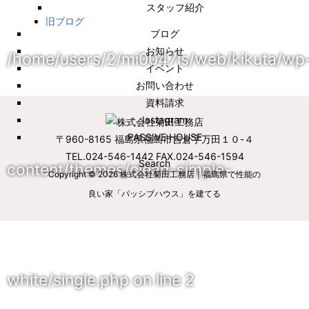
スタッフ紹介
旧ブログ
ブログ
お知らせ
/home/users/2/mi0047is/web/kikuta/wp
イベント
お問い合わせ
資料請求
Instagram
PASSIVE HOUSE
〒960-8165 福島県福島市吉倉字万田１０-４
TEL.024-546-1442 FAX.024-546-1594
Search
content/themes/clean-simple-
Copyright © 2026
株式会社菊田工務店｜福島県で性能の
良い家「パッシブハウス」を建てる
white/single.php
on line
2