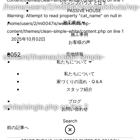
パッシブハウス とは？
/home/users/2/mi0047is/web/kikuta/wp
PASSIVE HOUSE
Warning
: Attempt to read property "cat_name" on null in
施工事例
/home/users/2/mi0047is/web/kikuta/wp-
content/themes/clean-simple-white/content.php
on line
1
施⼯事例
2025年10月02日
お客様の声
0052
売地情報
content/themes/clean-simple-
私たちについて
私たちについて
家づくりの流れ・Q＆A
スタッフ紹介
ブログ
white/single.php
on line
2
お問い合わせ
Search
前の記事へ