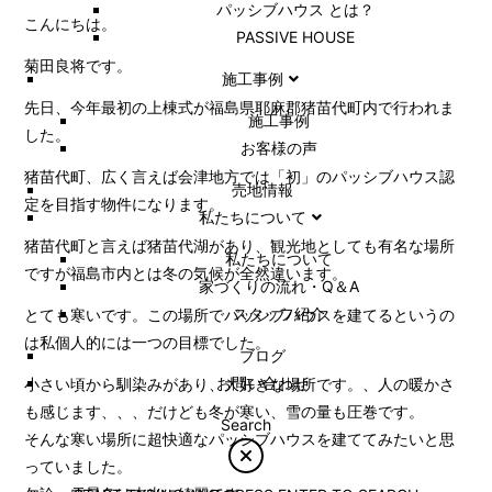
パッシブハウス とは？
こんにちは。
PASSIVE HOUSE
菊田良将です。
施工事例
先日、今年最初の上棟式が福島県耶麻郡猪苗代町内で行われま
施⼯事例
した。
お客様の声
猪苗代町、広く言えば会津地方では「初」のパッシブハウス認
売地情報
定を目指す物件になります。
私たちについて
猪苗代町と言えば猪苗代湖があり、観光地としても有名な場所
私たちについて
ですが福島市内とは冬の気候が全然違います。
家づくりの流れ・Q＆A
スタッフ紹介
とても寒いです。この場所でパッシブハウスを建てるというの
は私個人的には一つの目標でした。
ブログ
お問い合わせ
小さい頃から馴染みがあり、大好きな場所です。、人の暖かさ
も感じます、、、だけども冬が寒い、雪の量も圧巻です。
Search
そんな寒い場所に超快適なパッシブハウスを建ててみたいと思
っていました。