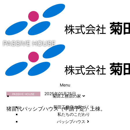
PASSIVE HOUSE
Menu
2025年01月25日
PASSIVE HOUSE
菊田工務店の家
菊田工務店の家づくり​
猪苗代パッシブハウス（申請予定）上棟。
私たちのこだわり
パッシブハウス