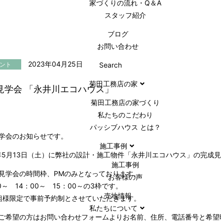
家づくりの流れ・Q＆A
スタッフ紹介
ブログ
お問い合わせ
2023年04月25日
ント
Search
菊田工務店の家
見学会 「永井川エコハウス」
菊田工務店の家づくり​
私たちのこだわり
パッシブハウス とは？
学会のお知らせです。
施工事例
3年5月13日（土）に弊社の設計・施工物件「永井川エコハウス」の完成
施⼯事例
見学会の時間枠、PMのみとなっております。
お客様の声
00～ 14：00～ 15：00～の3枠です。
売地情報
組様限定で事前予約制とさせていただきます。
私たちについて
ご希望の方はお問い合わせフォームよりお名前、住所、電話番号と希望