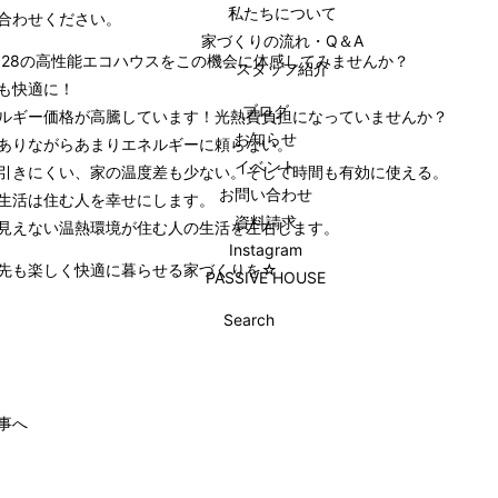
私たちについて
合わせください。
家づくりの流れ・Q＆A
0.28の高性能エコハウスをこの機会に体感してみませんか？
スタッフ紹介
も快適に！
ブログ
ルギー価格が高騰しています！光熱費負担になっていませんか？
お知らせ
ありながらあまりエネルギーに頼らない。
イベント
引きにくい、家の温度差も少ない。そして時間も有効に使える。
お問い合わせ
生活は住む人を幸せにします。
資料請求
見えない温熱環境が住む人の生活を左右します。
Instagram
先も楽しく快適に暮らせる家づくりを☆
PASSIVE HOUSE
Search
事へ