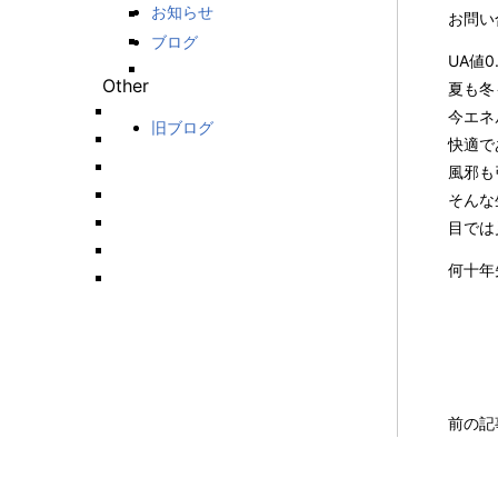
お知らせ
お問い
ブログ
UA値
Other
夏も冬
今エネ
旧ブログ
快適で
風邪も
そんな
目では
何十年
前の記